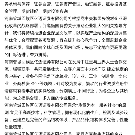
券承销与保荐；证券自营、证券资产管理、融资融券、证券投资基
金管理、期货经纪、期货投资咨询
河南管城回族区亿迈证券有限公司将根据党中央和国务院对企业深
化改革的战略部署，并遵循国资委关于推动企业壮大的相关指导方
针，我们将持续推进企业深层次改革，以实现产业结构的深度调整
与优化，合理配置各项资源，旨在提升核心竞争力，全面刷新企业
整体素质。我们面向全球市场及国内市场，矢志不渝地向更高更远
的目标迈进，奋力拼搏。
河南管城回族区亿迈证券有限公司在发展中注重与业界人士合作交
流，强强联手，共同发展壮大。在客户层面中力求广泛 建立稳定的
客户基础，业务范围涵盖了建筑业、设计业、工业、制造业、文化
业、外商独资 企业等领域，针对较为复杂、繁琐的行业资质注册申
请咨询有着丰富的实操经验，分别满足 不同行业，为各企业尽其所
能，为之提供合理、多方面的专业服务。
河南管城回族区亿迈证券有限公司秉承“质量为本，服务社会”的原
则,立足于高新技术，科学管理，拥有现代化的生产、检测及试验设
备，已建立起完善的产品结构体系，产品品种,结构体系完善，性能
质量稳定。
河南管城回族区亿迈证券有限公司是一家具有完整生态链的企业，